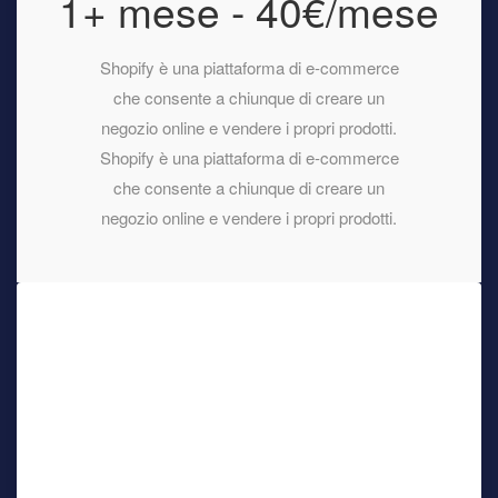
1+ mese - 40€/mese
Shopify è una piattaforma di e-commerce
che consente a chiunque di creare un
negozio online e vendere i propri prodotti.
Shopify è una piattaforma di e-commerce
che consente a chiunque di creare un
negozio online e vendere i propri prodotti.
Rilascio in 1-4 settimane
Costo degli aggiornamenti e dei componenti aggiuntivi
Rapporto cliente-fornitore
Con formazione aggiuntiva
Canoni e commissioni mensili