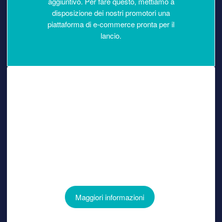
aggiuntivo. Per fare questo, mettiamo a
disposizione dei nostri promotori una
piattaforma di e-commerce pronta per il
lancio.
Rilascio tra 1 settimana
Nessun costo aggiuntivo
Rapporto vantaggioso per tutti
Formazione specializzata
Nessun canone mensile
Maggiori informazioni